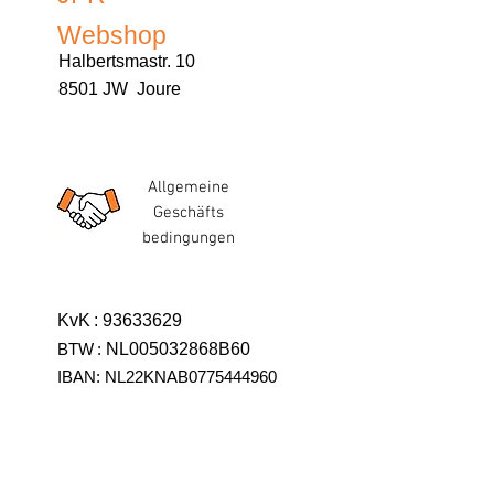
Webshop
Halbertsmastr. 10
8501 JW Joure
Allgemeine
Geschäfts
bedingungen
KvK
:
93633629
BTW
:
NL005032868B60
IBAN: NL22KNAB0775444960