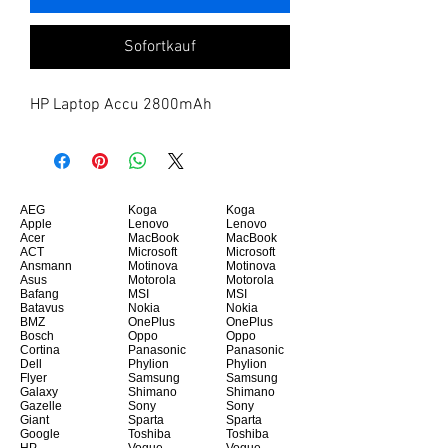
Sofortkauf
HP Laptop Accu 2800mAh
AEG
Koga
Koga
Apple
Lenovo
Lenovo
Acer
MacBook
MacBook
ACT
Microsoft
Microsoft
Ansmann
Motinova
Motinova
Asus
Motorola
Motorola
Bafang
MSI
MSI
Batavus
Nokia
Nokia
BMZ
OnePlus
OnePlus
Bosch
Oppo
Oppo
Cortina
Panasonic
Panasonic
Dell
Phylion
Phylion
Flyer
Samsung
Samsung
Galaxy
Shimano
Shimano
Gazelle
Sony
Sony
Giant
Sparta
Sparta
Google
Toshiba
Toshiba