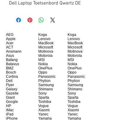
Dell Laptop Toetsenbord Qwertz DE
AEG
Koga
Koga
Apple
Lenovo
Lenovo
Acer
MacBook
MacBook
ACT
Microsoft
Microsoft
Ansmann
Motinova
Motinova
Asus
Motorola
Motorola
Bafang
MSI
MSI
Batavus
Nokia
Nokia
BMZ
OnePlus
OnePlus
Bosch
Oppo
Oppo
Cortina
Panasonic
Panasonic
Dell
Phylion
Phylion
Flyer
Samsung
Samsung
Galaxy
Shimano
Shimano
Gazelle
Sony
Sony
Giant
Sparta
Sparta
Google
Toshiba
Toshiba
HP
Vogue
Vogue
iMac
Xiaomi
Xiaomi
iPad
Yanec
Yanec
iPhone
Yamaha
Yamaha