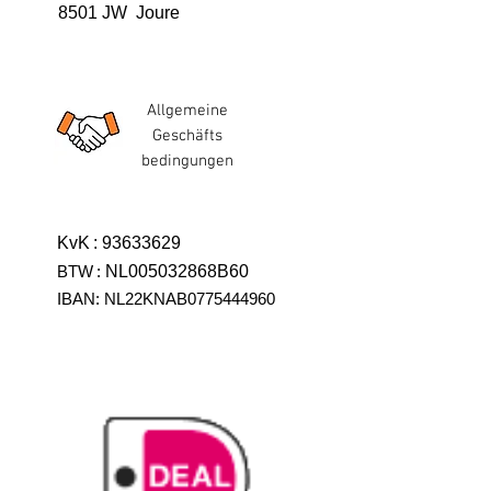
8501 JW Joure
Allgemeine
Geschäfts
bedingungen
KvK
:
93633629
BTW
:
NL005032868B60
IBAN: NL22KNAB0775444960