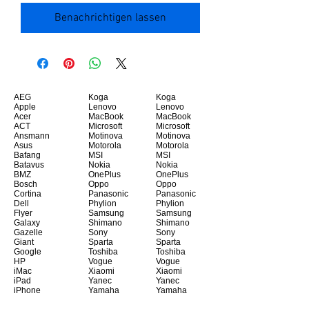
Benachrichtigen lassen
AEG
Koga
Koga
Apple
Lenovo
Lenovo
Acer
MacBook
MacBook
ACT
Microsoft
Microsoft
Ansmann
Motinova
Motinova
Asus
Motorola
Motorola
Bafang
MSI
MSI
Batavus
Nokia
Nokia
BMZ
OnePlus
OnePlus
Bosch
Oppo
Oppo
Cortina
Panasonic
Panasonic
Dell
Phylion
Phylion
Flyer
Samsung
Samsung
Galaxy
Shimano
Shimano
Gazelle
Sony
Sony
Giant
Sparta
Sparta
Google
Toshiba
Toshiba
HP
Vogue
Vogue
iMac
Xiaomi
Xiaomi
iPad
Yanec
Yanec
iPhone
Yamaha
Yamaha