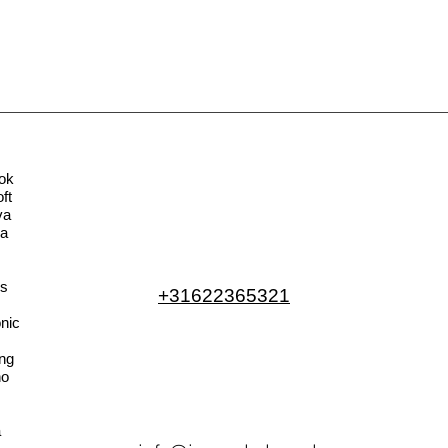
ok
ft
va
la
s
+31622365321
nic
ng
no
a