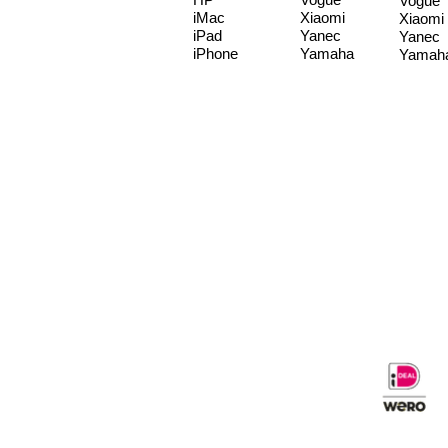
Vogue
iMac
Xiaomi
Xiaomi
iPad
Yanec
Yanec
iPhone
Yamaha
Yamah