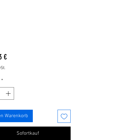
Preis
3 €
St.
*
en Warenkorb
Sofortkauf