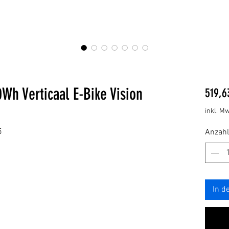
h Verticaal E-Bike Vision
519,6
inkl. Mw
5
Anzahl
In d