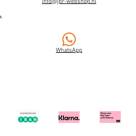
info@jpr-webshop.nl
a
WhatsApp