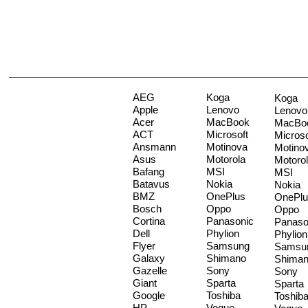
AEG
Koga
Koga
Apple
Lenovo
Lenovo
Acer
MacBook
MacBo
ACT
Microsoft
Microso
Ansmann
Motinova
Motino
Asus
Motorola
Motoro
Bafang
MSI
MSI
Batavus
Nokia
Nokia
BMZ
OnePlus
OnePlu
Bosch
Oppo
Oppo
Cortina
Panasonic
Panaso
Dell
Phylion
Phylion
Flyer
Samsung
Samsu
Galaxy
Shimano
Shima
Gazelle
Sony
Sony
Giant
Sparta
Sparta
Google
Toshiba
Toshib
HP
Vogue