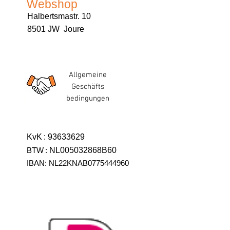
Webshop
Halbertsmastr. 10
8501 JW Joure
Allgemeine
Geschäfts
bedingungen
KvK
:
93633629
BTW
:
NL005032868B60
IBAN: NL22KNAB0775444960