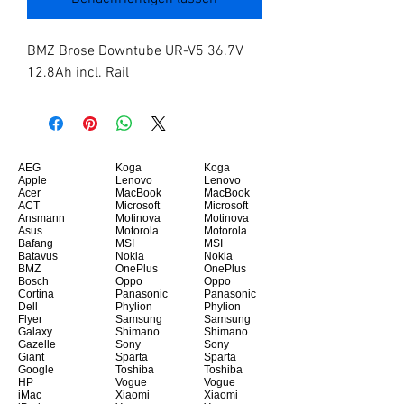
BMZ Brose Downtube UR-V5 36.7V 
12.8Ah incl. Rail
AEG
Koga
Koga
Apple
Lenovo
Lenovo
Acer
MacBook
MacBook
ACT
Microsoft
Microsoft
Ansmann
Motinova
Motinova
Asus
Motorola
Motorola
Bafang
MSI
MSI
Batavus
Nokia
Nokia
BMZ
OnePlus
OnePlus
Bosch
Oppo
Oppo
Cortina
Panasonic
Panasonic
Dell
Phylion
Phylion
Flyer
Samsung
Samsung
Galaxy
Shimano
Shimano
Gazelle
Sony
Sony
Giant
Sparta
Sparta
Google
Toshiba
Toshiba
HP
Vogue
Vogue
iMac
Xiaomi
Xiaomi