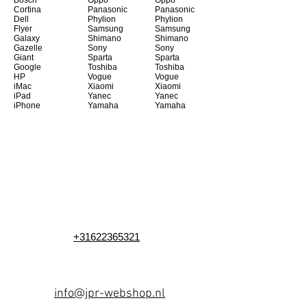
Bosch
Oppo
Oppo
Cortina
Panasonic
Panasonic
Dell
Phylion
Phylion
Flyer
Samsung
Samsung
Galaxy
Shimano
Shimano
Gazelle
Sony
Sony
Giant
Sparta
Sparta
Google
Toshiba
Toshiba
HP
Vogue
Vogue
iMac
Xiaomi
Xiaomi
iPad
Yanec
Yanec
iPhone
Yamaha
Yamaha
+31622365321
info@jpr-webshop.nl