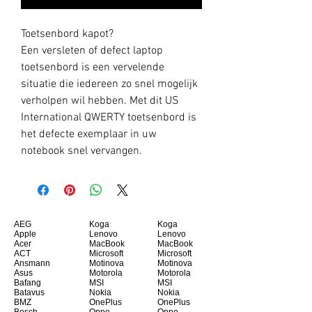
Toetsenbord kapot?
Een versleten of defect laptop
toetsenbord is een vervelende
situatie die iedereen zo snel mogelijk
verholpen wil hebben. Met dit US
International QWERTY toetsenbord is
het defecte exemplaar in uw
notebook snel vervangen.
AEG
Koga
Koga
Apple
Lenovo
Lenovo
Acer
MacBook
MacBook
ACT
Microsoft
Microsoft
Ansmann
Motinova
Motinova
Asus
Motorola
Motorola
Bafang
MSI
MSI
Batavus
Nokia
Nokia
BMZ
OnePlus
OnePlus