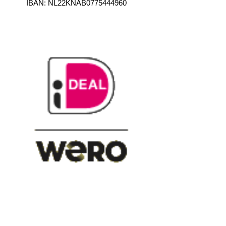
IBAN: NL22KNAB0775444960