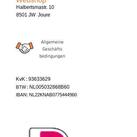
Webshop
Halbertsmastr. 10
8501 JW Joure
Allgemeine
Geschäfts
bedingungen
KvK
:
93633629
BTW
:
NL005032868B60
IBAN: NL22KNAB0775444960