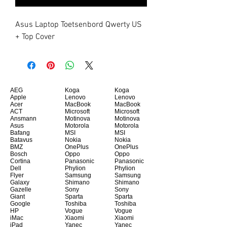
Asus Laptop Toetsenbord Qwerty US 
+ Top Cover
AEG
Koga
Koga
Apple
Lenovo
Lenovo
Acer
MacBook
MacBook
ACT
Microsoft
Microsoft
Ansmann
Motinova
Motinova
Asus
Motorola
Motorola
Bafang
MSI
MSI
Batavus
Nokia
Nokia
BMZ
OnePlus
OnePlus
Bosch
Oppo
Oppo
Cortina
Panasonic
Panasonic
Dell
Phylion
Phylion
Flyer
Samsung
Samsung
Galaxy
Shimano
Shimano
Gazelle
Sony
Sony
Giant
Sparta
Sparta
Google
Toshiba
Toshiba
HP
Vogue
Vogue
iMac
Xiaomi
Xiaomi
iPad
Yanec
Yanec