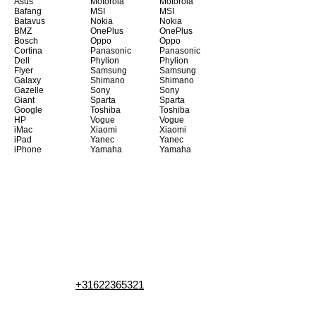
Asus
Motorola
Motorola
Bafang
MSI
MSI
Batavus
Nokia
Nokia
BMZ
OnePlus
OnePlus
Bosch
Oppo
Oppo
Cortina
Panasonic
Panasonic
Dell
Phylion
Phylion
Flyer
Samsung
Samsung
Galaxy
Shimano
Shimano
Gazelle
Sony
Sony
Giant
Sparta
Sparta
Google
Toshiba
Toshiba
HP
Vogue
Vogue
iMac
Xiaomi
Xiaomi
iPad
Yanec
Yanec
iPhone
Yamaha
Yamaha
+31622365321