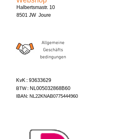
Webshop
Halbertsmastr. 10
8501 JW Joure
Allgemeine
Geschäfts
bedingungen
KvK
:
93633629
BTW
:
NL005032868B60
IBAN: NL22KNAB0775444960