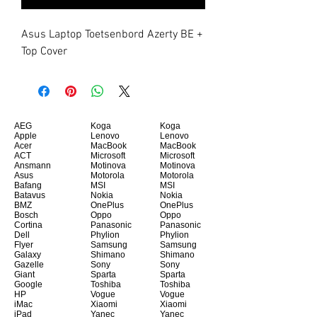
Asus Laptop Toetsenbord Azerty BE + 
Top Cover
AEG
Koga
Koga
Apple
Lenovo
Lenovo
Acer
MacBook
MacBook
ACT
Microsoft
Microsoft
Ansmann
Motinova
Motinova
Asus
Motorola
Motorola
Bafang
MSI
MSI
Batavus
Nokia
Nokia
BMZ
OnePlus
OnePlus
Bosch
Oppo
Oppo
Cortina
Panasonic
Panasonic
Dell
Phylion
Phylion
Flyer
Samsung
Samsung
Galaxy
Shimano
Shimano
Gazelle
Sony
Sony
Giant
Sparta
Sparta
Google
Toshiba
Toshiba
HP
Vogue
Vogue
iMac
Xiaomi
Xiaomi
iPad
Yanec
Yanec