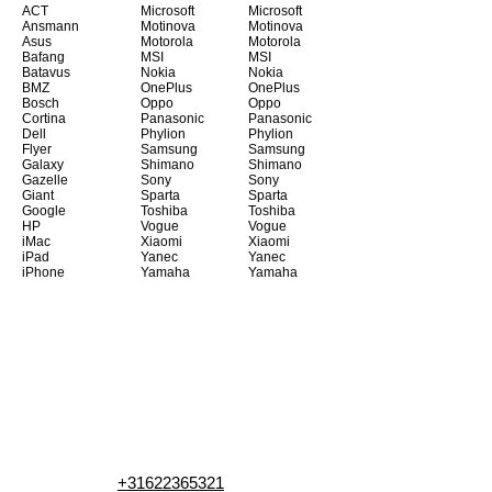
ACT
Microsoft
Microsoft
Ansmann
Motinova
Motinova
Asus
Motorola
Motorola
Bafang
MSI
MSI
Batavus
Nokia
Nokia
BMZ
OnePlus
OnePlus
Bosch
Oppo
Oppo
Cortina
Panasonic
Panasonic
Dell
Phylion
Phylion
Flyer
Samsung
Samsung
Galaxy
Shimano
Shimano
Gazelle
Sony
Sony
Giant
Sparta
Sparta
Google
Toshiba
Toshiba
HP
Vogue
Vogue
iMac
Xiaomi
Xiaomi
iPad
Yanec
Yanec
iPhone
Yamaha
Yamaha
+31622365321