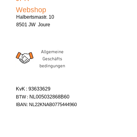
Webshop
Halbertsmastr. 10
8501 JW Joure
Allgemeine
Geschäfts
bedingungen
KvK
:
93633629
BTW
:
NL005032868B60
IBAN: NL22KNAB0775444960