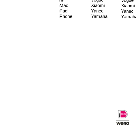
Vogue
iMac
Xiaomi
Xiaomi
iPad
Yanec
Yanec
iPhone
Yamaha
Yamah