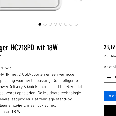
er HC218PD wit 18W
28,19
inkl. Mw
7
Anzahl
PD wit
MANN met 2 USB-poorten en een vermogen
plossing voor uw toepassing. De intelligente
owerDelivery & Quick Charge - dit betekent dat
maal wordt opgeladen. De Multisafe technologie
In d
 gehele laadproces. Het zeer lage stand-by
leen effici�nt. maar ook zuinig.
ten en 18 W