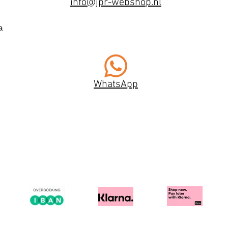
info@jpr-webshop.nl
a
WhatsApp