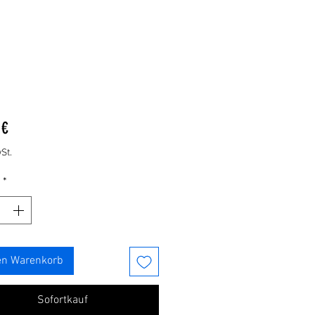
Preis
 €
St.
*
en Warenkorb
Sofortkauf