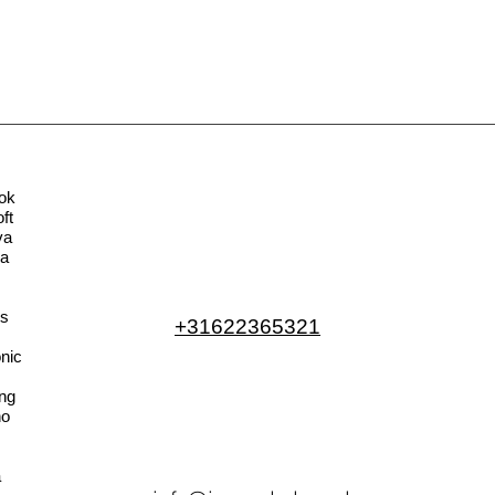
ok
ft
va
la
s
+31622365321
nic
ng
no
a