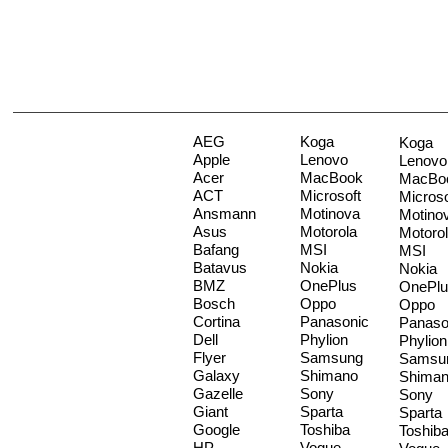
AEG
Koga
Koga
Apple
Lenovo
Lenovo
Acer
MacBook
MacBo
ACT
Microsoft
Microso
Ansmann
Motinova
Motino
Asus
Motorola
Motoro
Bafang
MSI
MSI
Batavus
Nokia
Nokia
BMZ
OnePlus
OnePlu
Bosch
Oppo
Oppo
Cortina
Panasonic
Panaso
Dell
Phylion
Phylion
Flyer
Samsung
Samsu
Galaxy
Shimano
Shima
Gazelle
Sony
Sony
Giant
Sparta
Sparta
Google
Toshiba
Toshib
HP
Vogue