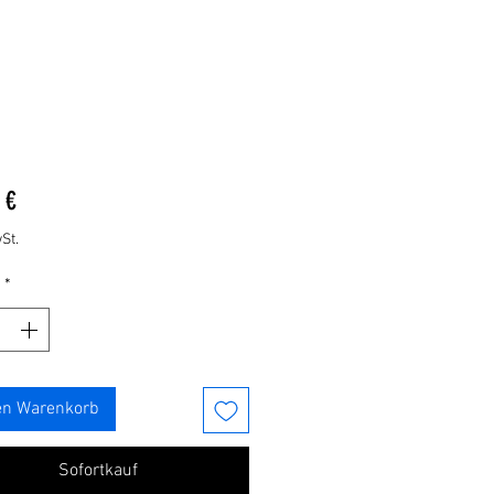
Preis
 €
St.
*
en Warenkorb
Sofortkauf