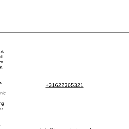
ok
ft
va
la
s
+31622365321
nic
ng
no
a