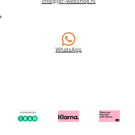
info@jpr-webshop.nl
a
WhatsApp