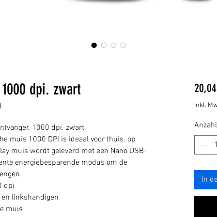
1000 dpi. zwart
20,04
inkl. Mw
8
Anzahl
tvanger. 1000 dpi. zwart
e muis 1000 DPI is ideaal voor thuis. op
 play muis wordt geleverd met een Nano USB-
ligente energiebesparende modus om de
lengen.
In d
0 dpi
 en linkshandigen
de muis