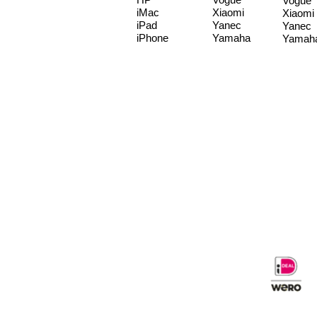
Vogue
iMac
Xiaomi
Xiaomi
iPad
Yanec
Yanec
iPhone
Yamaha
Yamah