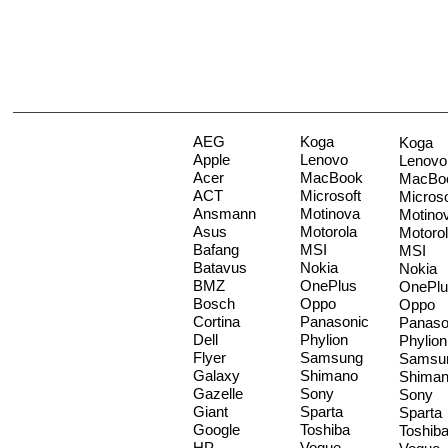
AEG
Koga
Koga
Apple
Lenovo
Lenovo
Acer
MacBook
MacBo
ACT
Microsoft
Microso
Ansmann
Motinova
Motino
Asus
Motorola
Motoro
Bafang
MSI
MSI
Batavus
Nokia
Nokia
BMZ
OnePlus
OnePlu
Bosch
Oppo
Oppo
Cortina
Panasonic
Panaso
Dell
Phylion
Phylion
Flyer
Samsung
Samsu
Galaxy
Shimano
Shima
Gazelle
Sony
Sony
Giant
Sparta
Sparta
Google
Toshiba
Toshib
HP
Vogue