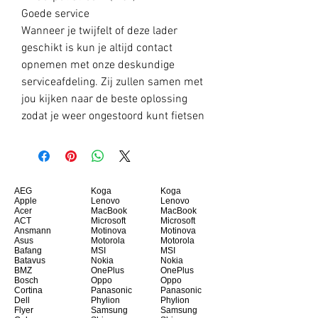
Goede service
Wanneer je twijfelt of deze lader
geschikt is kun je altijd contact
opnemen met onze deskundige
serviceafdeling. Zij zullen samen met
jou kijken naar de beste oplossing
zodat je weer ongestoord kunt fietsen
AEG
Koga
Koga
Apple
Lenovo
Lenovo
Acer
MacBook
MacBook
ACT
Microsoft
Microsoft
Ansmann
Motinova
Motinova
Asus
Motorola
Motorola
Bafang
MSI
MSI
Batavus
Nokia
Nokia
BMZ
OnePlus
OnePlus
Bosch
Oppo
Oppo
Cortina
Panasonic
Panasonic
Dell
Phylion
Phylion
Flyer
Samsung
Samsung