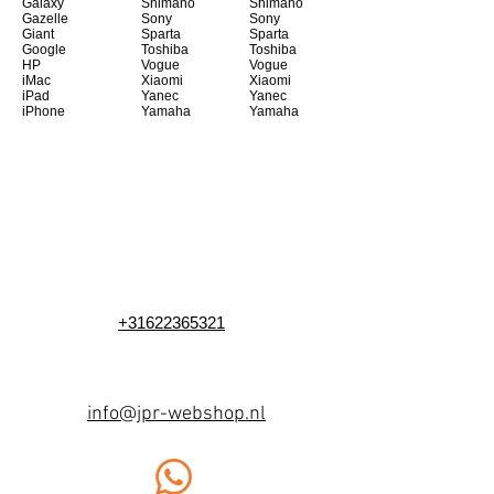
Galaxy
Shimano
Shimano
Gazelle
Sony
Sony
Giant
Sparta
Sparta
Google
Toshiba
Toshiba
HP
Vogue
Vogue
iMac
Xiaomi
Xiaomi
iPad
Yanec
Yanec
iPhone
Yamaha
Yamaha
+31622365321
info@jpr-webshop.nl