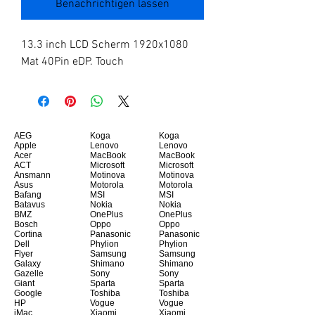
Benachrichtigen lassen
13.3 inch LCD Scherm 1920x1080 
Mat 40Pin eDP. Touch
AEG
Koga
Koga
Apple
Lenovo
Lenovo
Acer
MacBook
MacBook
ACT
Microsoft
Microsoft
Ansmann
Motinova
Motinova
Asus
Motorola
Motorola
Bafang
MSI
MSI
Batavus
Nokia
Nokia
BMZ
OnePlus
OnePlus
Bosch
Oppo
Oppo
Cortina
Panasonic
Panasonic
Dell
Phylion
Phylion
Flyer
Samsung
Samsung
Galaxy
Shimano
Shimano
Gazelle
Sony
Sony
Giant
Sparta
Sparta
Google
Toshiba
Toshiba
HP
Vogue
Vogue
iMac
Xiaomi
Xiaomi