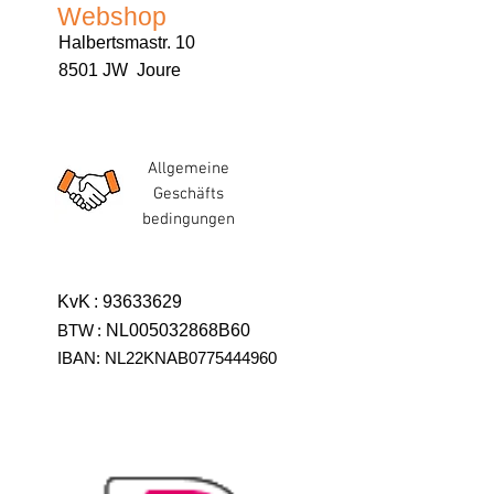
Webshop
Halbertsmastr. 10
8501 JW Joure
Allgemeine
Geschäfts
bedingungen
KvK
:
93633629
BTW
:
NL005032868B60
IBAN: NL22KNAB0775444960