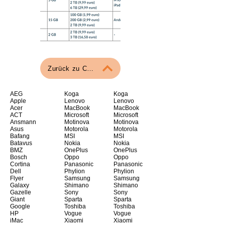
Zurück zu Computern
AEG
Koga
Koga
Apple
Lenovo
Lenovo
Acer
MacBook
MacBook
ACT
Microsoft
Microsoft
Ansmann
Motinova
Motinova
Asus
Motorola
Motorola
Bafang
MSI
MSI
Batavus
Nokia
Nokia
BMZ
OnePlus
OnePlus
Bosch
Oppo
Oppo
Cortina
Panasonic
Panasonic
Dell
Phylion
Phylion
Flyer
Samsung
Samsung
Galaxy
Shimano
Shimano
Gazelle
Sony
Sony
Giant
Sparta
Sparta
Google
Toshiba
Toshiba
HP
Vogue
Vogue
iMac
Xiaomi
Xiaomi