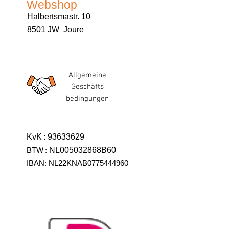
Webshop
Halbertsmastr. 10
8501 JW Joure
Allgemeine
Geschäfts
bedingungen
KvK
:
93633629
BTW
:
NL005032868B60
IBAN: NL22KNAB0775444960